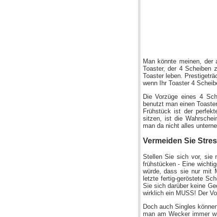
Man könnte meinen, der a
Toaster, der 4 Scheiben 
Toaster leben. Prestigetr
wenn Ihr Toaster 4 Scheibe
Die Vorzüge eines 4 Sch
benutzt man einen Toaster
Frühstück ist der perfek
sitzen, ist die Wahrschei
man da nicht alles unter
Vermeiden Sie Stre
Stellen Sie sich vor, sie
frühstücken - Eine wichti
würde, dass sie nur mit 
letzte fertig-geröstete Sc
Sie sich darüber keine Ge
wirklich ein MUSS! Der Vor
Doch auch Singles können 
man am Wecker immer wie