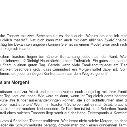
lte Toaster mit zwei Scheiben tut es doch auch: "Warum brauche ich ein
zugleich toastet?" Natürlich kann man auch mit dem üblichen Zwei-Scheibe
ächtig bei Bekannten angeben können Sie mit so einem Modell zwar auch nich
n zugleich toastet.
eiben Toasters liegen bei näherer Betrachtung jedoch auf der Hand. Wa
 üblicherweise? Richtig! Hauptsächlich beim Frühstück. Ein gutes entspannt
te Start in einen guten Tag. Gerade wenn viele Familienmitglieder am Tis
nlichkeit besonders groß, dass zumindest ein Morgenmuffel dabei ist. Soll
nehmen, um jeder unnötigen Konfrontation aus dem Weg zu gehen?
ss am Morgen!
 müssen bald zur Arbeit und möchten vorher noch ausgiebig mit Ihrer Famil
ger Tag liegt vor Ihnen. Wie wäre es dann, wenn ihr Tag gleich damit beginn
Mühe ihre Kinder auseinanderbringen können, die sich schlaftrunken über d
heibe Toast streiten?
Wenn ihr Toaster 4 Scheiben auf einmal röstet, brauch
danken mehr machen. Insbesondere für Familien ist ist ein 4 Scheiben Toast
teil eines solchen Toasters liegt somit auf der Hand: Zeitersparnis & Komfort
vom 4 Scheiben Toaster profitieren. Wer kennt nicht solche Morgen, an den
der die Schlummertaste betätigt, obwohl man doch einen dringenden Term