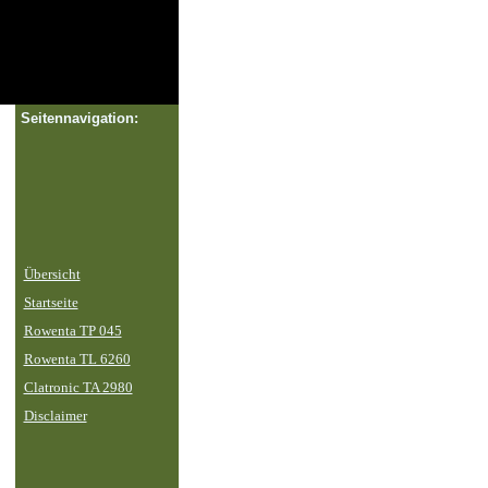
Seitennavigation:
Übersicht
Startseite
Rowenta TP 045
Rowenta TL 6260
Clatronic TA 2980
Disclaimer